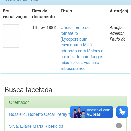
Pré-
Data do
Título
Autor(es)
visualização
documento
13-nov-1992
Crescimento do
Araújo,
tomateiro
Adelson
(Lycopersicum
Paulo de
esculentum Mill.)
adubado com fósforo e
colonizado com fungos
micorrízicos vesículo-
arbusculares
Busca facetada
Orientador
Rossiello, Roberto Oscar Pereyra
1
Silva, Eliane Maria Ribeiro da
1