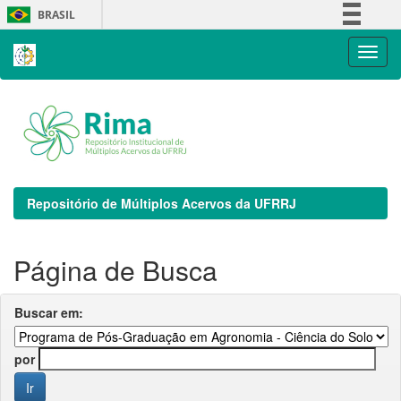
Skip
BRASIL
navigation
Simplifique!
Comunica BR
Participe
Acesso à informação
Legislação
Canais
Repositório de Múltiplos Acervos da UFRRJ
Página de Busca
Buscar em:
por