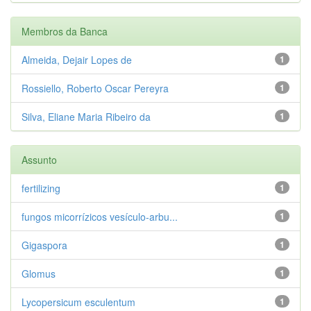
Membros da Banca
Almeida, Dejair Lopes de
1
Rossiello, Roberto Oscar Pereyra
1
Silva, Eliane Maria Ribeiro da
1
Assunto
fertilizing
1
fungos micorrízicos vesículo-arbu...
1
Gigaspora
1
Glomus
1
Lycopersicum esculentum
1