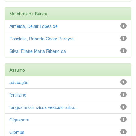
Membros da Banca
Almeida, Dejair Lopes de
1
Rossiello, Roberto Oscar Pereyra
1
Silva, Eliane Maria Ribeiro da
1
Assunto
adubação
1
fertilizing
1
fungos micorrízicos vesículo-arbu...
1
Gigaspora
1
Glomus
1