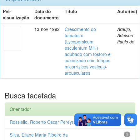
Pré-
Data do
Título
Autor(es)
visualização
documento
13-nov-1992
Crescimento do
Araújo,
tomateiro
Adelson
(Lycopersicum
Paulo de
esculentum Mill.)
adubado com fósforo e
colonizado com fungos
micorrízicos vesículo-
arbusculares
Busca facetada
Orientador
Rossiello, Roberto Oscar Pereyra
1
Silva, Eliane Maria Ribeiro da
1