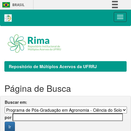
Skip
BRASIL
navigation
Simplifique!
Comunica BR
Participe
Acesso à informação
Legislação
Canais
Repositório de Múltiplos Acervos da UFRRJ
Página de Busca
Buscar em:
por