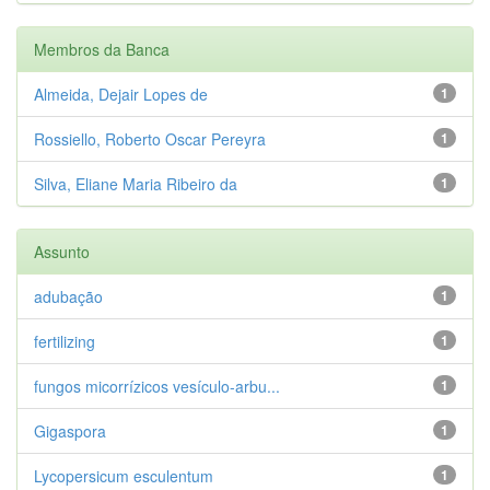
Membros da Banca
Almeida, Dejair Lopes de
1
Rossiello, Roberto Oscar Pereyra
1
Silva, Eliane Maria Ribeiro da
1
Assunto
adubação
1
fertilizing
1
fungos micorrízicos vesículo-arbu...
1
Gigaspora
1
Lycopersicum esculentum
1