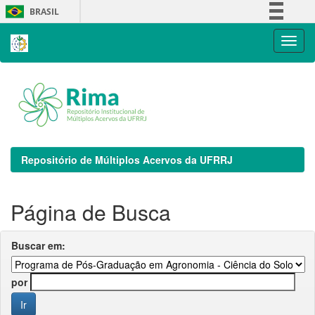
Skip
BRASIL
navigation
Simplifique!
Comunica BR
Participe
Acesso à informação
Legislação
Canais
Repositório de Múltiplos Acervos da UFRRJ
Página de Busca
Buscar em:
por