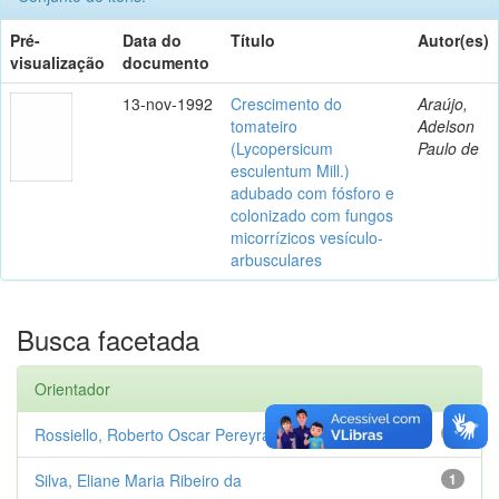
Pré-
Data do
Título
Autor(es)
visualização
documento
13-nov-1992
Crescimento do
Araújo,
tomateiro
Adelson
(Lycopersicum
Paulo de
esculentum Mill.)
adubado com fósforo e
colonizado com fungos
micorrízicos vesículo-
arbusculares
Busca facetada
Orientador
Rossiello, Roberto Oscar Pereyra
1
Silva, Eliane Maria Ribeiro da
1