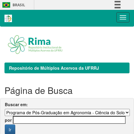
Skip
BRASIL
navigation
Simplifique!
Comunica BR
Participe
Acesso à informação
Legislação
Canais
Repositório de Múltiplos Acervos da UFRRJ
Página de Busca
Buscar em:
por