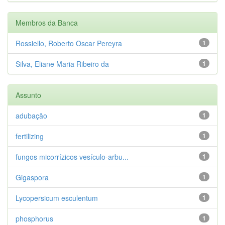
Membros da Banca
Rossiello, Roberto Oscar Pereyra
1
Silva, Eliane Maria Ribeiro da
1
Assunto
adubação
1
fertilizing
1
fungos micorrízicos vesículo-arbu...
1
Gigaspora
1
Lycopersicum esculentum
1
phosphorus
1