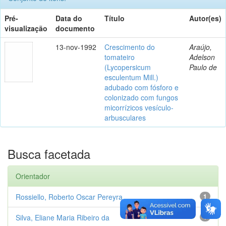
Pré-
Data do
Título
Autor(es)
visualização
documento
13-nov-1992
Crescimento do
Araújo,
tomateiro
Adelson
(Lycopersicum
Paulo de
esculentum Mill.)
adubado com fósforo e
colonizado com fungos
micorrízicos vesículo-
arbusculares
Busca facetada
Orientador
Rossiello, Roberto Oscar Pereyra
1
Silva, Eliane Maria Ribeiro da
1