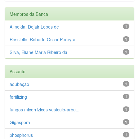
Membros da Banca
Almeida, Dejair Lopes de
1
Rossiello, Roberto Oscar Pereyra
1
Silva, Eliane Maria Ribeiro da
1
Assunto
adubação
1
fertilizing
1
fungos micorrízicos vesículo-arbu...
1
Gigaspora
1
phosphorus
1