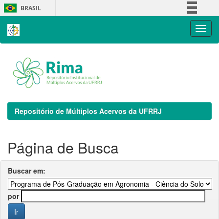
Skip
BRASIL
navigation
Simplifique!
Comunica BR
Participe
Acesso à informação
Legislação
Canais
Repositório de Múltiplos Acervos da UFRRJ
Página de Busca
Buscar em:
por