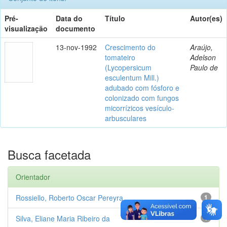
Pré-
Data do
Título
Autor(es)
visualização
documento
13-nov-1992
Crescimento do
Araújo,
tomateiro
Adelson
(Lycopersicum
Paulo de
esculentum Mill.)
adubado com fósforo e
colonizado com fungos
micorrízicos vesículo-
arbusculares
Busca facetada
Orientador
Rossiello, Roberto Oscar Pereyra
1
Silva, Eliane Maria Ribeiro da
1