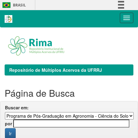
Skip
BRASIL
navigation
Simplifique!
Comunica BR
Participe
Acesso à informação
Legislação
Canais
Repositório de Múltiplos Acervos da UFRRJ
Página de Busca
Buscar em:
por