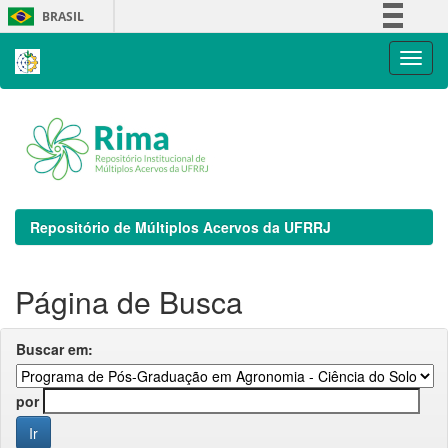
Skip
BRASIL
navigation
Simplifique!
Comunica BR
Participe
Acesso à informação
Legislação
Canais
Repositório de Múltiplos Acervos da UFRRJ
Página de Busca
Buscar em:
por