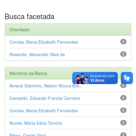
Busca facetada
Orientador
Correia, Maria Elizabeth Fernandes
1
Resende, Alexander Silva de
1
Membros da Banca
Amaral Sobrinho, Nelson Moura Bra...
1
Campello, Eduardo Francia Carneiro
1
Correia, Maria Elizabeth Fernandes
1
Nunes, Maria Edna Tenório
1
Pérez, Daniel Vidal
1