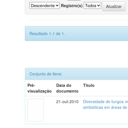
Registro(s)
Resultado 1-1 de 1.
Conjunto de itens:
Pré-
Data do
Título
visualização
documento
21-out-2010
Diversidade de fungos mi
simbióticas em áreas de