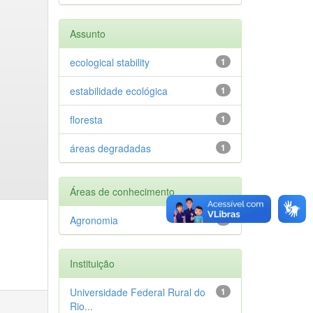
Assunto
ecological stability
1
estabilidade ecológica
1
floresta
1
áreas degradadas
1
Áreas de conhecimento
Agronomia
1
Instituição
Universidade Federal Rural do
1
Rio...