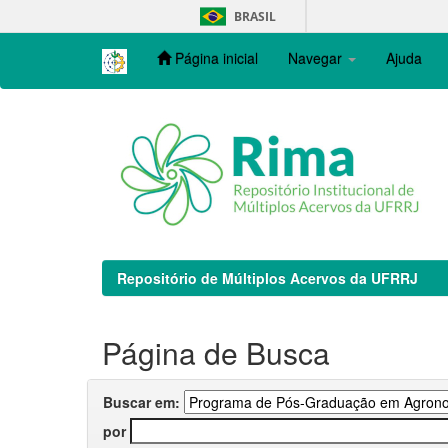
Skip
BRASIL
navigation
Página inicial
Navegar
Ajuda
Repositório de Múltiplos Acervos da UFRRJ
Página de Busca
Buscar em:
por