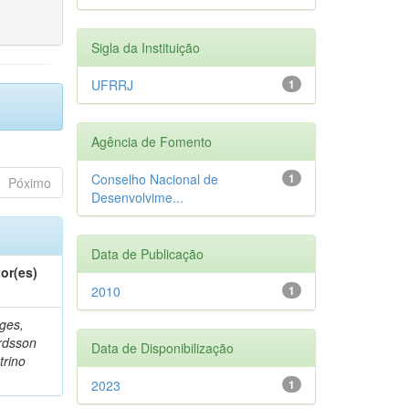
Sigla da Instituição
UFRRJ
1
Agência de Fomento
Conselho Nacional de
1
Póximo
Desenvolvime...
Data de Publicação
or(es)
2010
1
ges,
rdsson
Data de Disponibilização
trino
2023
1