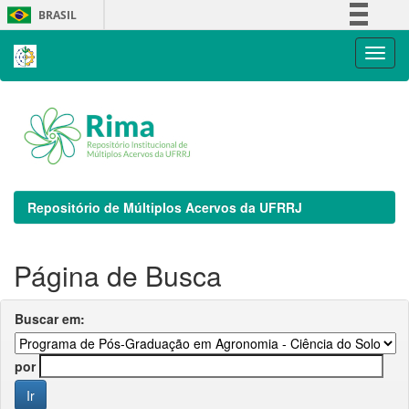
Skip
BRASIL
navigation
Simplifique!
Comunica BR
Participe
Acesso à informação
Legislação
Canais
Repositório de Múltiplos Acervos da UFRRJ
Página de Busca
Buscar em:
por