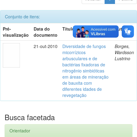
Conjunto de itens:
Pré-
Data do
Título
Autor(es)
visualização
documento
21-out-2010
Diversidade de fungos
Borges,
micorrízicos
Wardsson
arbusculares e de
Lustrino
bactérias fixadoras de
nitrogênio simbióticas
em áreas de mineração
de bauxita com
diferentes idades de
revegetação
Busca facetada
Orientador