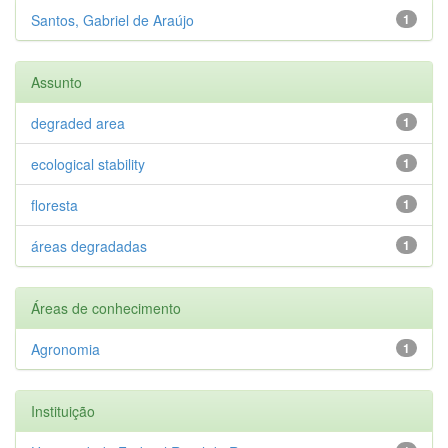
Santos, Gabriel de Araújo
1
Assunto
degraded area
1
ecological stability
1
floresta
1
áreas degradadas
1
Áreas de conhecimento
Agronomia
1
Instituição