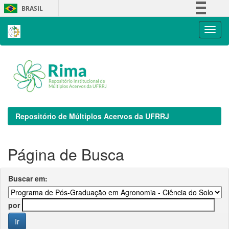
Skip
BRASIL
navigation
Simplifique!
Comunica BR
Participe
Acesso à informação
Legislação
Canais
Repositório de Múltiplos Acervos da UFRRJ
Página de Busca
Buscar em:
por