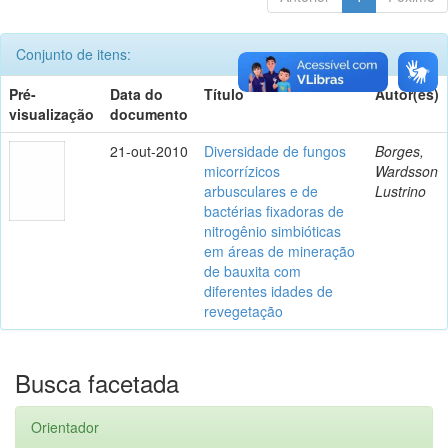
Conjunto de itens:
Pré-
Data do
Título
Autor(es)
visualização
documento
21-out-2010
Diversidade de fungos
Borges,
micorrízicos
Wardsson
arbusculares e de
Lustrino
bactérias fixadoras de
nitrogênio simbióticas
em áreas de mineração
de bauxita com
diferentes idades de
revegetação
Busca facetada
Orientador