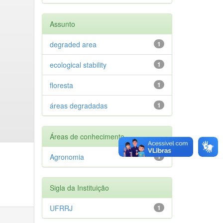
Assunto
degraded area
1
ecological stability
1
floresta
1
áreas degradadas
1
Áreas de conhecimento
Agronomia
1
Sigla da Instituição
UFRRJ
1