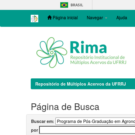
Skip
BRASIL
navigation
Página inicial
Navegar
Ajuda
Repositório de Múltiplos Acervos da UFRRJ
Página de Busca
Buscar em:
por