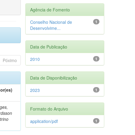
Agência de Fomento
Conselho Nacional de
1
Desenvolvime...
Data de Publicação
2010
1
Póximo
Data de Disponibilização
or(es)
2023
1
ges,
Formato do Arquivo
rdsson
trino
application/pdf
1