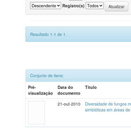
Registro(s)
Resultado 1-1 de 1.
Conjunto de itens:
Pré-
Data do
Título
visualização
documento
21-out-2010
Diversidade de fungos mi
simbióticas em áreas de