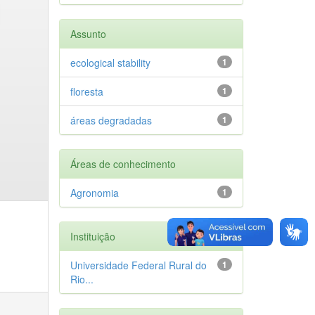
Assunto
ecological stability
1
floresta
1
áreas degradadas
1
Áreas de conhecimento
Agronomia
1
Instituição
Universidade Federal Rural do
1
Rio...