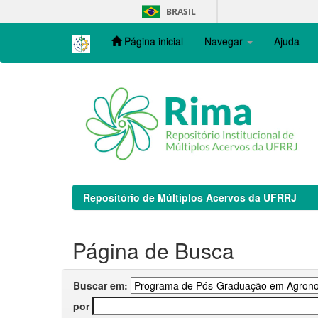
Skip
BRASIL
navigation
Página inicial
Navegar
Ajuda
Repositório de Múltiplos Acervos da UFRRJ
Página de Busca
Buscar em:
por