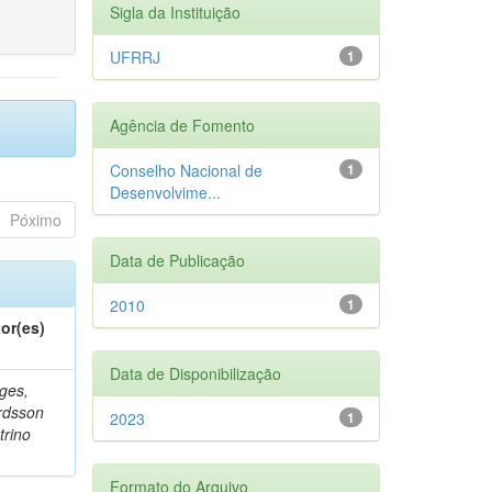
Sigla da Instituição
UFRRJ
1
Agência de Fomento
Conselho Nacional de
1
Desenvolvime...
Póximo
Data de Publicação
2010
1
or(es)
Data de Disponibilização
ges,
rdsson
2023
1
trino
Formato do Arquivo