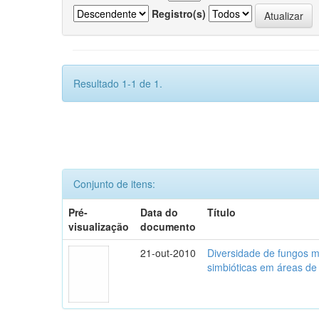
Registro(s)
Resultado 1-1 de 1.
Conjunto de itens:
Pré-
Data do
Título
visualização
documento
21-out-2010
Diversidade de fungos mi
simbióticas em áreas de