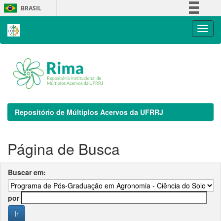
Skip
BRASIL
navigation
Simplifique!
Comunica BR
Participe
Acesso à informação
Legislação
Canais
Repositório de Múltiplos Acervos da UFRRJ
Página de Busca
Buscar em:
por