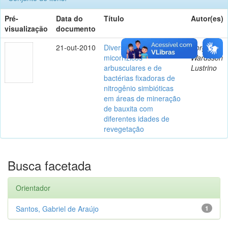
Pré-
Data do
Título
Autor(es)
visualização
documento
21-out-2010
Diversidade de fungos
Borges,
micorrízicos
Wardsson
arbusculares e de
Lustrino
bactérias fixadoras de
nitrogênio simbióticas
em áreas de mineração
de bauxita com
diferentes idades de
revegetação
Busca facetada
Orientador
Santos, Gabriel de Araújo
1