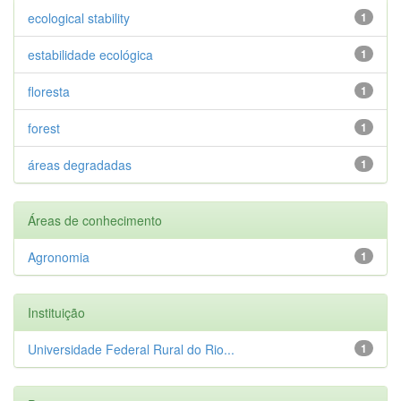
ecological stability
1
estabilidade ecológica
1
floresta
1
forest
1
áreas degradadas
1
Áreas de conhecimento
Agronomia
1
Instituição
Universidade Federal Rural do Rio...
1