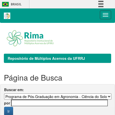
Skip
BRASIL
navigation
Simplifique!
Comunica BR
Participe
Acesso à informação
Legislação
Canais
Repositório de Múltiplos Acervos da UFRRJ
Página de Busca
Buscar em:
por