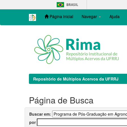
Skip
BRASIL
navigation
Página inicial
Navegar
Ajuda
Repositório de Múltiplos Acervos da UFRRJ
Página de Busca
Buscar em:
por