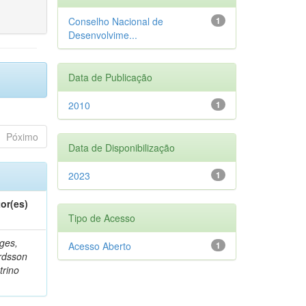
Conselho Nacional de
1
Desenvolvime...
Data de Publicação
2010
1
Póximo
Data de Disponibilização
2023
1
or(es)
Tipo de Acesso
ges,
Acesso Aberto
1
rdsson
trino