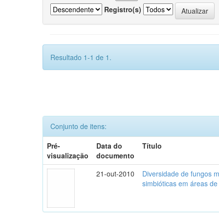
Registro(s)
Resultado 1-1 de 1.
Conjunto de itens:
Pré-
Data do
Título
visualização
documento
21-out-2010
Diversidade de fungos mi
simbióticas em áreas de