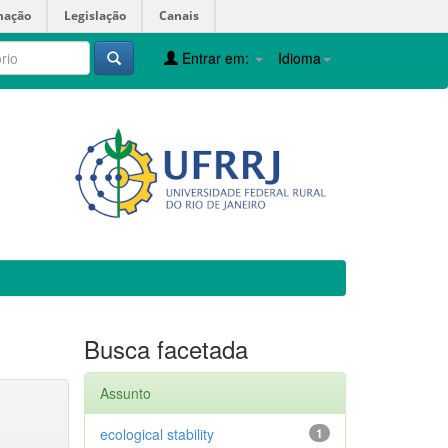
mação
Legislação
Canais
Entrar em:
Idioma
Busca facetada
Assunto
ecological stability
1