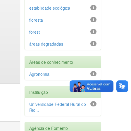
estabilidade ecológica
1
floresta
1
forest
1
áreas degradadas
1
Áreas de conhecimento
Agronomia
1
Instituição
Universidade Federal Rural do
1
Rio...
Agência de Fomento