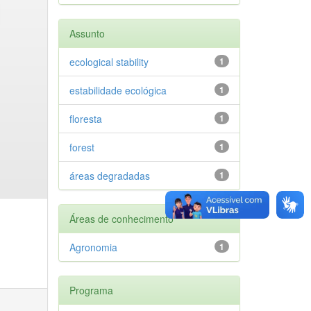
Assunto
ecological stability
1
estabilidade ecológica
1
floresta
1
forest
1
áreas degradadas
1
Áreas de conhecimento
Agronomia
1
Programa