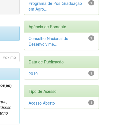
Programa de Pós-Graduação
1
em Agro...
Agência de Fomento
Conselho Nacional de
1
Desenvolvime...
Póximo
Data de Publicação
2010
1
or(es)
Tipo de Acesso
ges,
Acesso Aberto
1
rdsson
trino