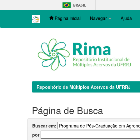
Skip
BRASIL
navigation
Página inicial
Navegar
Ajuda
Repositório de Múltiplos Acervos da UFRRJ
Página de Busca
Buscar em:
por