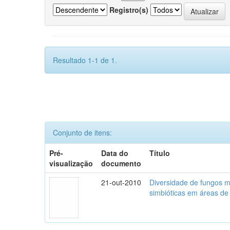
Registro(s)
Resultado 1-1 de 1.
Conjunto de itens:
Pré-
Data do
Título
visualização
documento
21-out-2010
Diversidade de fungos mi
simbióticas em áreas de