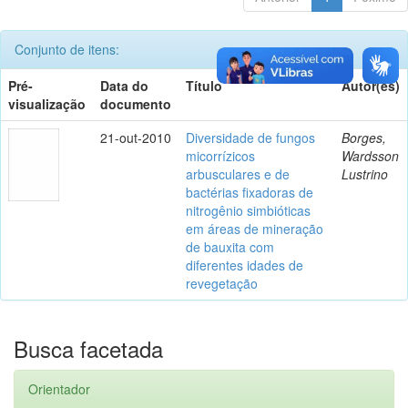
Conjunto de itens:
Pré-
Data do
Título
Autor(es)
visualização
documento
21-out-2010
Diversidade de fungos
Borges,
micorrízicos
Wardsson
arbusculares e de
Lustrino
bactérias fixadoras de
nitrogênio simbióticas
em áreas de mineração
de bauxita com
diferentes idades de
revegetação
Busca facetada
Orientador