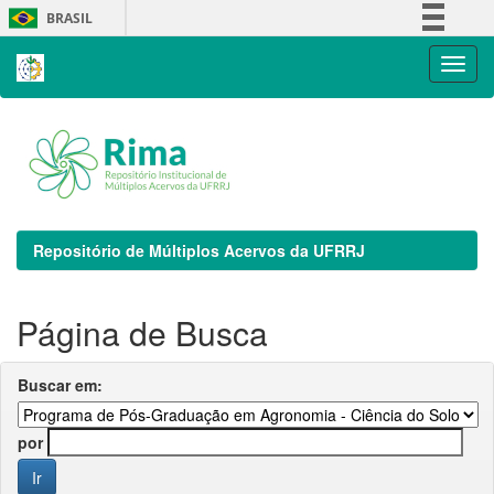
Skip
BRASIL
navigation
Simplifique!
Comunica BR
Participe
Acesso à informação
Legislação
Canais
Repositório de Múltiplos Acervos da UFRRJ
Página de Busca
Buscar em:
por