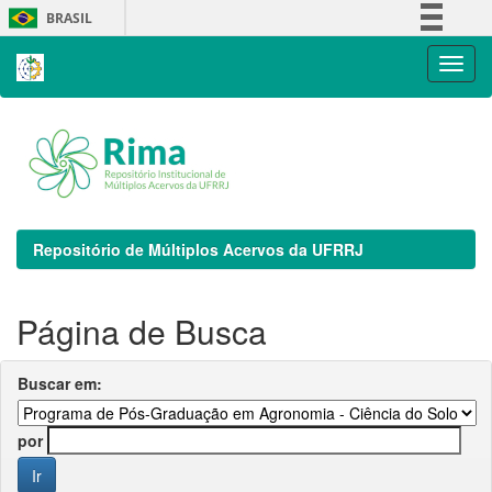
Skip
BRASIL
navigation
Simplifique!
Comunica BR
Participe
Acesso à informação
Legislação
Canais
Repositório de Múltiplos Acervos da UFRRJ
Página de Busca
Buscar em:
por