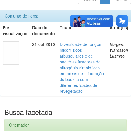
Conjunto de itens:
Pré-
Data do
Título
Autor(es)
visualização
documento
21-out-2010
Diversidade de fungos
Borges,
micorrízicos
Wardsson
arbusculares e de
Lustrino
bactérias fixadoras de
nitrogênio simbióticas
em áreas de mineração
de bauxita com
diferentes idades de
revegetação
Busca facetada
Orientador