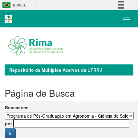
Skip
BRASIL
navigation
Simplifique!
Comunica BR
Participe
Acesso à informação
Legislação
Canais
Repositório de Múltiplos Acervos da UFRRJ
Página de Busca
Buscar em:
por