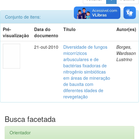
Conjunto de itens:
Pré-
Data do
Título
Autor(es)
visualização
documento
21-out-2010
Diversidade de fungos
Borges,
micorrízicos
Wardsson
arbusculares e de
Lustrino
bactérias fixadoras de
nitrogênio simbióticas
em áreas de mineração
de bauxita com
diferentes idades de
revegetação
Busca facetada
Orientador