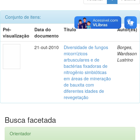
Conjunto de itens:
Pré-
Data do
Título
Autor(es)
visualização
documento
21-out-2010
Diversidade de fungos
Borges,
micorrízicos
Wardsson
arbusculares e de
Lustrino
bactérias fixadoras de
nitrogênio simbióticas
em áreas de mineração
de bauxita com
diferentes idades de
revegetação
Busca facetada
Orientador