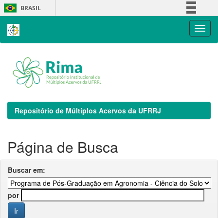
Skip
BRASIL
navigation
Simplifique!
Comunica BR
Participe
Acesso à informação
Legislação
Canais
Repositório de Múltiplos Acervos da UFRRJ
Página de Busca
Buscar em:
por