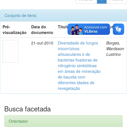
Conjunto de itens:
Pré-
Data do
Título
Autor(es)
visualização
documento
21-out-2010
Diversidade de fungos
Borges,
micorrízicos
Wardsson
arbusculares e de
Lustrino
bactérias fixadoras de
nitrogênio simbióticas
em áreas de mineração
de bauxita com
diferentes idades de
revegetação
Busca facetada
Orientador