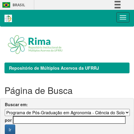
Skip
BRASIL
navigation
Simplifique!
Comunica BR
Participe
Acesso à informação
Legislação
Canais
Repositório de Múltiplos Acervos da UFRRJ
Página de Busca
Buscar em:
por