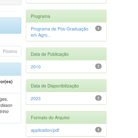
Programa
Programa de Pós-Graduação
1
em Agro...
Póximo
Data de Publicação
2010
1
or(es)
Data de Disponibilização
2023
1
ges,
rdsson
trino
Formato do Arquivo
application/pdf
1