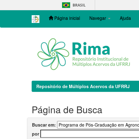
Skip
BRASIL
navigation
Página inicial
Navegar
Ajuda
Repositório de Múltiplos Acervos da UFRRJ
Página de Busca
Buscar em:
por