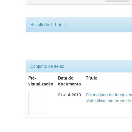
Resultado 1-1 de 1.
Conjunto de itens:
Pré-
Data do
Título
visualização
documento
21-out-2010
Diversidade de fungos mi
simbióticas em áreas de