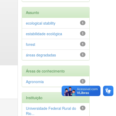
Assunto
ecological stability
1
estabilidade ecológica
1
forest
1
áreas degradadas
1
Áreas de conhecimento
Agronomia
1
Instituição
Universidade Federal Rural do
1
Rio...