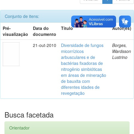
Conjunto de itens:
Pré-
Data do
Título
Autor(es)
visualização
documento
21-out-2010
Diversidade de fungos
Borges,
micorrízicos
Wardsson
arbusculares e de
Lustrino
bactérias fixadoras de
nitrogênio simbióticas
em áreas de mineração
de bauxita com
diferentes idades de
revegetação
Busca facetada
Orientador