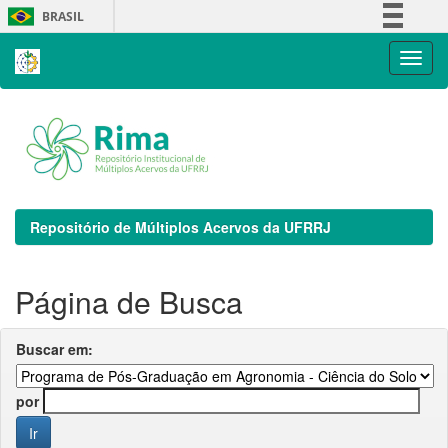
Skip
BRASIL
navigation
Simplifique!
Comunica BR
Participe
Acesso à informação
Legislação
Canais
Repositório de Múltiplos Acervos da UFRRJ
Página de Busca
Buscar em:
por