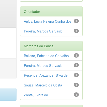
Orientador
Anjos, Lúcia Helena Cunha dos
1
Pereira, Marcos Gervasio
1
Membros da Banca
Balieiro, Fabiano de Carvalho
1
Pereira, Marcos Gervasio
1
Resende, Alexander Silva de
1
Souza, Marcelo da Costa
1
Zonta, Everaldo
1