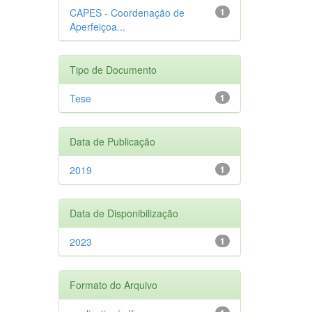
CAPES - Coordenação de
1
Aperfeiçoa...
Tipo de Documento
Tese
1
Data de Publicação
2019
1
Data de Disponibilização
2023
1
Formato do Arquivo