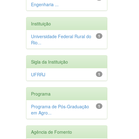
Engenharia ...
Instituição
Universidade Federal Rural do
1
Rio...
Sigla da Instituição
UFRRJ
1
Programa
Programa de Pós-Graduação
1
em Agro...
Agência de Fomento