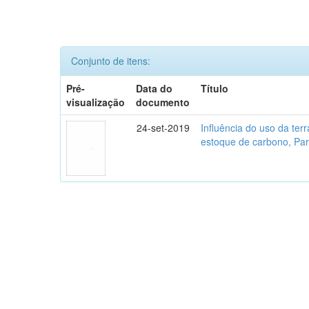
Conjunto de itens:
Pré-
Data do
Título
visualização
documento
24-set-2019
Influência do uso da te
estoque de carbono, Parq