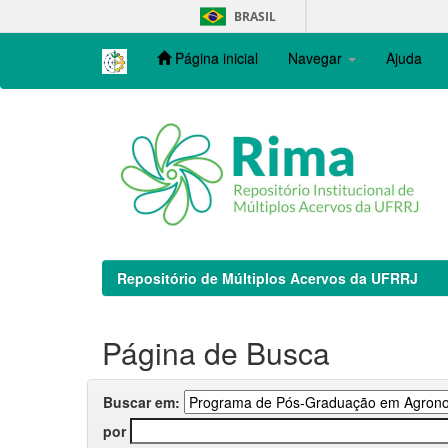
Skip
BRASIL
navigation
Página inicial
Navegar
Ajuda
Repositório de Múltiplos Acervos da UFRRJ
Página de Busca
Buscar em:
por