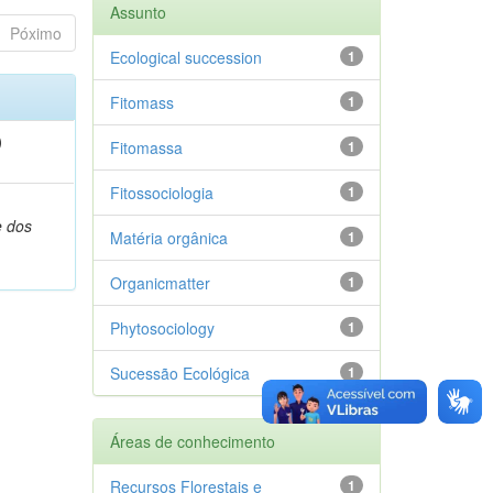
Assunto
Póximo
Ecological succession
1
Fitomass
1
)
Fitomassa
1
Fitossociologia
1
,
e dos
Matéria orgânica
1
Organicmatter
1
Phytosociology
1
Sucessão Ecológica
1
Áreas de conhecimento
Recursos Florestais e
1