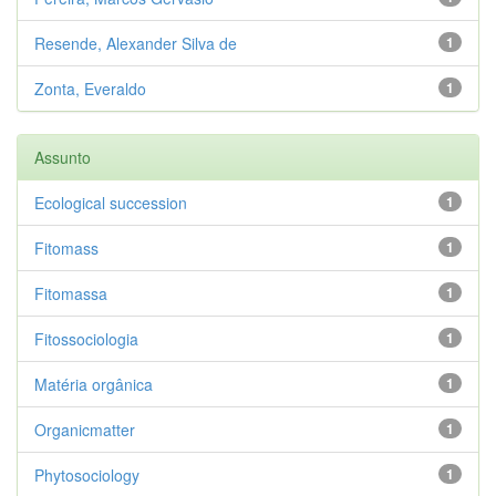
Resende, Alexander Silva de
1
Zonta, Everaldo
1
Assunto
Ecological succession
1
Fitomass
1
Fitomassa
1
Fitossociologia
1
Matéria orgânica
1
Organicmatter
1
Phytosociology
1