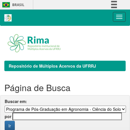
Skip
BRASIL
navigation
Simplifique!
Comunica BR
Participe
Acesso à informação
Legislação
Canais
Repositório de Múltiplos Acervos da UFRRJ
Página de Busca
Buscar em:
por