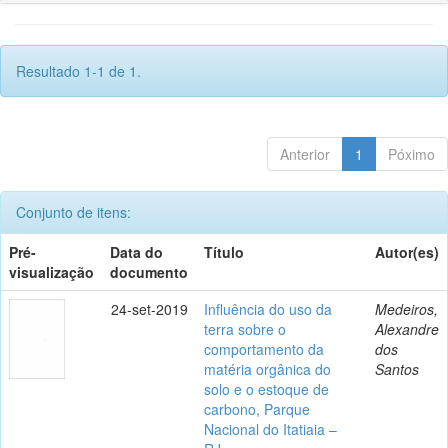
Resultado 1-1 de 1.
Anterior
1
Póximo
Conjunto de itens:
Pré-
Data do
Título
Autor(es)
visualização
documento
24-set-2019
Influência do uso da
Medeiros,
terra sobre o
Alexandre
comportamento da
dos
matéria orgânica do
Santos
solo e o estoque de
carbono, Parque
Nacional do Itatiaia –