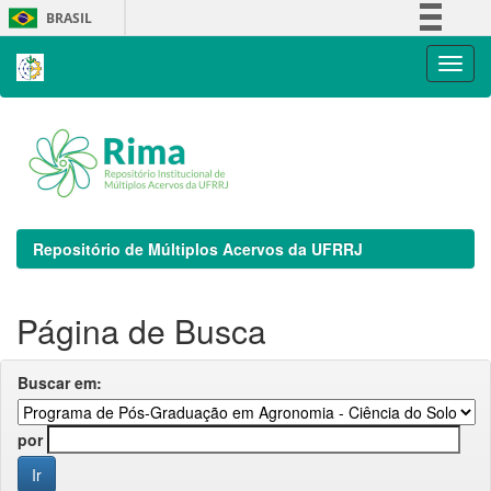
Skip
BRASIL
navigation
Simplifique!
Comunica BR
Participe
Acesso à informação
Legislação
Canais
Repositório de Múltiplos Acervos da UFRRJ
Página de Busca
Buscar em:
por