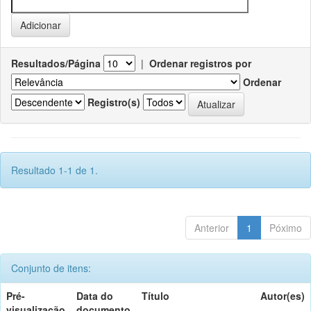
Resultados/Página
|
Ordenar registros por
Ordenar
Registro(s)
Resultado 1-1 de 1.
Anterior
1
Póximo
Conjunto de itens:
Pré-
Data do
Título
Autor(es)
visualização
documento