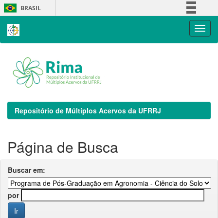
Skip
BRASIL
navigation
Simplifique!
Comunica BR
Participe
Acesso à informação
Legislação
Canais
Repositório de Múltiplos Acervos da UFRRJ
Página de Busca
Buscar em:
por