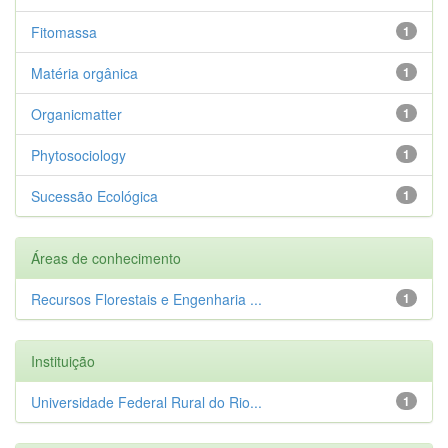
Fitomassa
1
Matéria orgânica
1
Organicmatter
1
Phytosociology
1
Sucessão Ecológica
1
Áreas de conhecimento
Recursos Florestais e Engenharia ...
1
Instituição
Universidade Federal Rural do Rio...
1