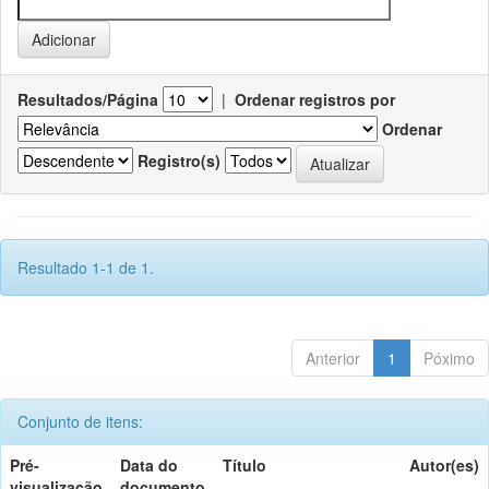
Resultados/Página
|
Ordenar registros por
Ordenar
Registro(s)
Resultado 1-1 de 1.
Anterior
1
Póximo
Conjunto de itens:
Pré-
Data do
Título
Autor(es)
visualização
documento