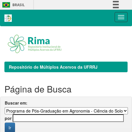
Skip
BRASIL
navigation
Simplifique!
Comunica BR
Participe
Acesso à informação
Legislação
Canais
Repositório de Múltiplos Acervos da UFRRJ
Página de Busca
Buscar em:
por