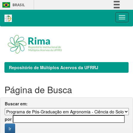
Skip
BRASIL
navigation
Simplifique!
Comunica BR
Participe
Acesso à informação
Legislação
Canais
Repositório de Múltiplos Acervos da UFRRJ
Página de Busca
Buscar em:
por