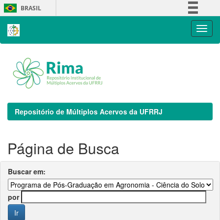
Skip
BRASIL
navigation
Simplifique!
Comunica BR
Participe
Acesso à informação
Legislação
Canais
Repositório de Múltiplos Acervos da UFRRJ
Página de Busca
Buscar em:
por