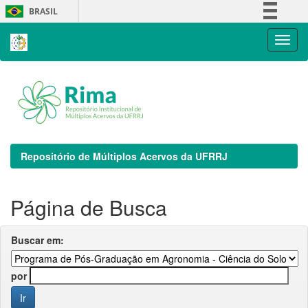
Skip
BRASIL
navigation
Simplifique!
Comunica BR
Participe
Acesso à informação
Legislação
Canais
Repositório de Múltiplos Acervos da UFRRJ
Página de Busca
Buscar em:
por