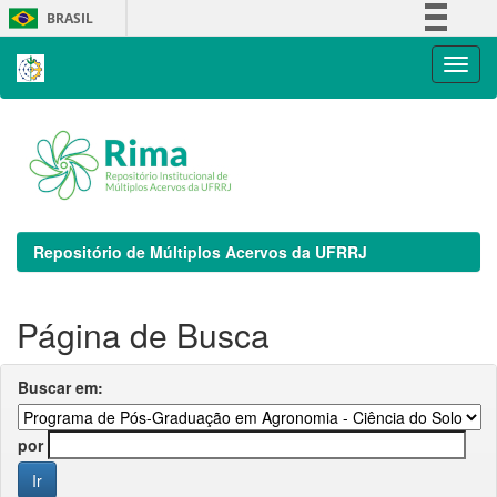
Skip
BRASIL
navigation
Simplifique!
Comunica BR
Participe
Acesso à informação
Legislação
Canais
Repositório de Múltiplos Acervos da UFRRJ
Página de Busca
Buscar em:
por