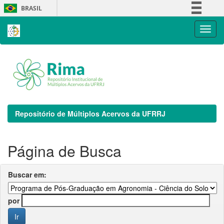
Skip
BRASIL
navigation
Simplifique!
Comunica BR
Participe
Acesso à informação
Legislação
Canais
Repositório de Múltiplos Acervos da UFRRJ
Página de Busca
Buscar em:
por