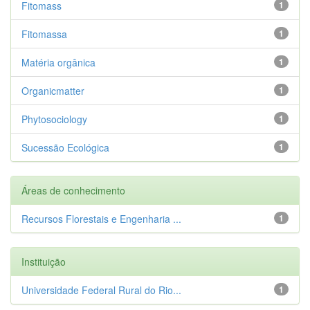
Fitomass
1
Fitomassa
1
Matéria orgânica
1
Organicmatter
1
Phytosociology
1
Sucessão Ecológica
1
Áreas de conhecimento
Recursos Florestais e Engenharia ...
1
Instituição
Universidade Federal Rural do Rio...
1