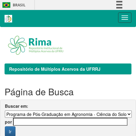
Skip
BRASIL
navigation
Simplifique!
Comunica BR
Participe
Acesso à informação
Legislação
Canais
Repositório de Múltiplos Acervos da UFRRJ
Página de Busca
Buscar em:
por