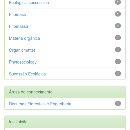
Ecological succession
1
Fitomass
1
Fitomassa
1
Matéria orgânica
1
Organicmatter
1
Phytosociology
1
Sucessão Ecológica
1
Áreas de conhecimento
Recursos Florestais e Engenharia ...
1
Instituição