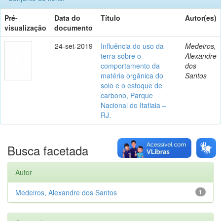
Pré-
Data do
Título
Autor(es)
visualização
documento
24-set-2019
Influência do uso da
Medeiros,
terra sobre o
Alexandre
comportamento da
dos
matéria orgânica do
Santos
solo e o estoque de
carbono, Parque
Nacional do Itatiaia –
RJ.
Busca facetada
Autor
Medeiros, Alexandre dos Santos
1