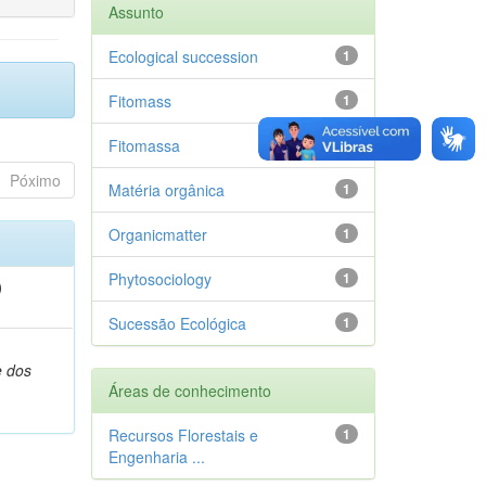
Assunto
Ecological succession
1
Fitomass
1
Fitomassa
1
Póximo
Matéria orgânica
1
Organicmatter
1
Phytosociology
1
)
Sucessão Ecológica
1
,
e dos
Áreas de conhecimento
Recursos Florestais e
1
Engenharia ...