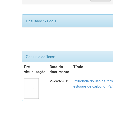
Resultado 1-1 de 1.
Conjunto de itens:
Pré-
Data do
Título
visualização
documento
24-set-2019
Influência do uso da te
estoque de carbono, Parq