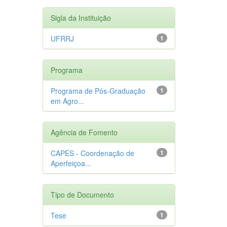
Sigla da Instituição
UFRRJ
1
Programa
Programa de Pós-Graduação
1
em Agro...
Agência de Fomento
CAPES - Coordenação de
1
Aperfeiçoa...
Tipo de Documento
Tese
1