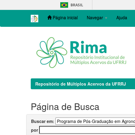
Skip
BRASIL
navigation
Página inicial
Navegar
Ajuda
Repositório de Múltiplos Acervos da UFRRJ
Página de Busca
Buscar em:
por