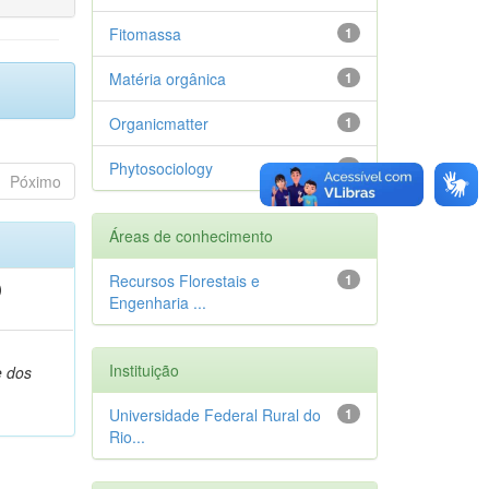
Fitomassa
1
Matéria orgânica
1
Organicmatter
1
Phytosociology
1
Póximo
Áreas de conhecimento
Recursos Florestais e
1
)
Engenharia ...
,
Instituição
e dos
Universidade Federal Rural do
1
Rio...