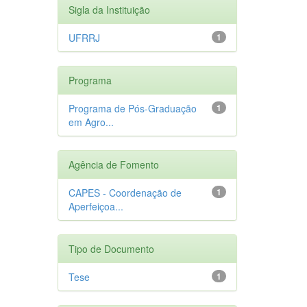
Sigla da Instituição
UFRRJ
1
Programa
Programa de Pós-Graduação
1
em Agro...
Agência de Fomento
CAPES - Coordenação de
1
Aperfeiçoa...
Tipo de Documento
Tese
1