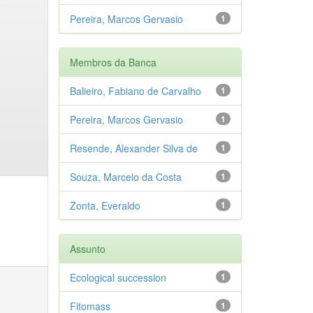
Pereira, Marcos Gervasio
1
Membros da Banca
Balieiro, Fabiano de Carvalho
1
Pereira, Marcos Gervasio
1
Resende, Alexander Silva de
1
Souza, Marcelo da Costa
1
Zonta, Everaldo
1
Assunto
Ecological succession
1
Fitomass
1