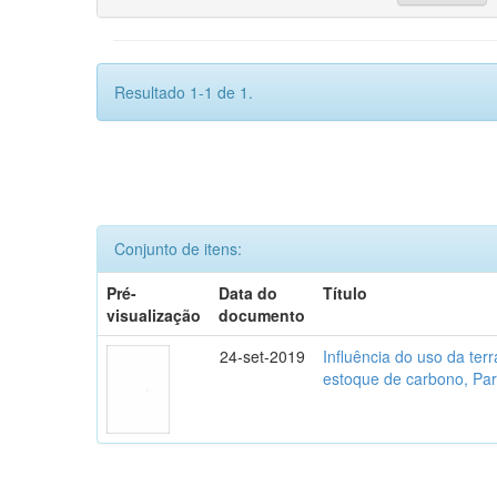
Resultado 1-1 de 1.
Conjunto de itens:
Pré-
Data do
Título
visualização
documento
24-set-2019
Influência do uso da te
estoque de carbono, Parq