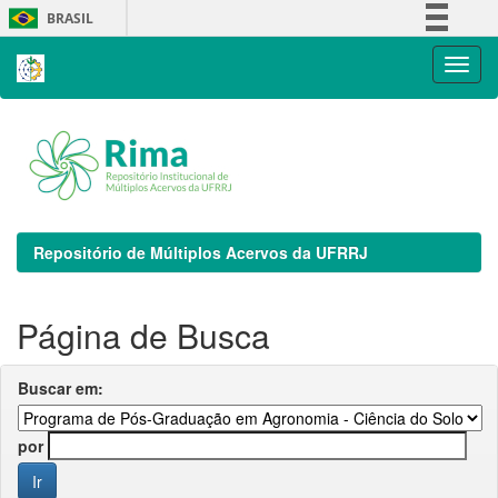
Skip
BRASIL
navigation
Simplifique!
Comunica BR
Participe
Acesso à informação
Legislação
Canais
Repositório de Múltiplos Acervos da UFRRJ
Página de Busca
Buscar em:
por