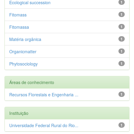
Ecological succession
1
Fitomass
1
Fitomassa
1
Matéria orgânica
1
Organicmatter
1
Phytosociology
1
Áreas de conhecimento
Recursos Florestais e Engenharia ...
1
Instituição
Universidade Federal Rural do Rio...
1