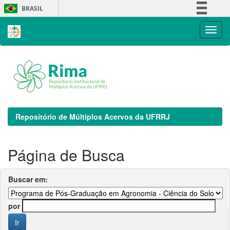
Skip
BRASIL
navigation
Simplifique!
Comunica BR
Participe
Acesso à informação
Legislação
Canais
Repositório de Múltiplos Acervos da UFRRJ
Página de Busca
Buscar em:
por