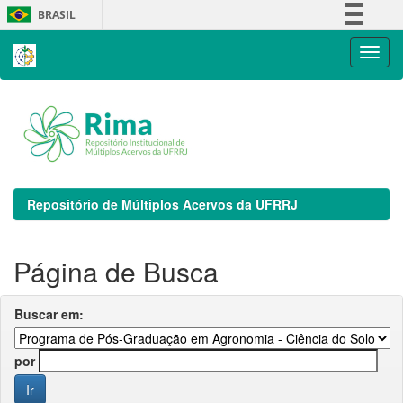
Skip
BRASIL
navigation
Simplifique!
Comunica BR
Participe
Acesso à informação
Legislação
Canais
Repositório de Múltiplos Acervos da UFRRJ
Página de Busca
Buscar em:
por