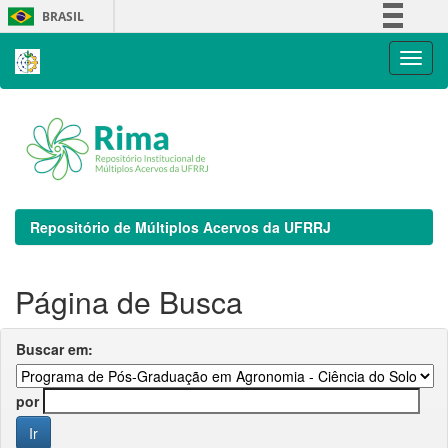
Skip
BRASIL
navigation
Simplifique!
Comunica BR
Participe
Acesso à informação
Legislação
Canais
Repositório de Múltiplos Acervos da UFRRJ
Página de Busca
Buscar em:
por