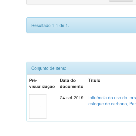
Resultado 1-1 de 1.
Conjunto de itens:
Pré-
Data do
Título
visualização
documento
24-set-2019
Influência do uso da te
estoque de carbono, Parq