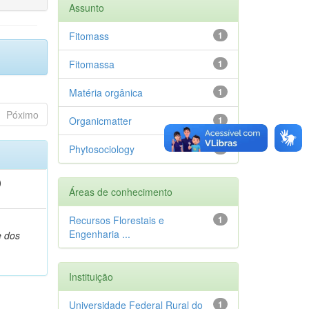
Assunto
Fitomass
1
Fitomassa
1
Matéria orgânica
1
Póximo
Organicmatter
1
Phytosociology
1
)
Áreas de conhecimento
Recursos Florestais e
1
,
Engenharia ...
e dos
Instituição
Universidade Federal Rural do
1