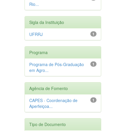
Rio...
Sigla da Instituição
UFRRJ
1
Programa
Programa de Pós-Graduação
1
em Agro...
Agência de Fomento
CAPES - Coordenação de
1
Aperfeiçoa...
Tipo de Documento