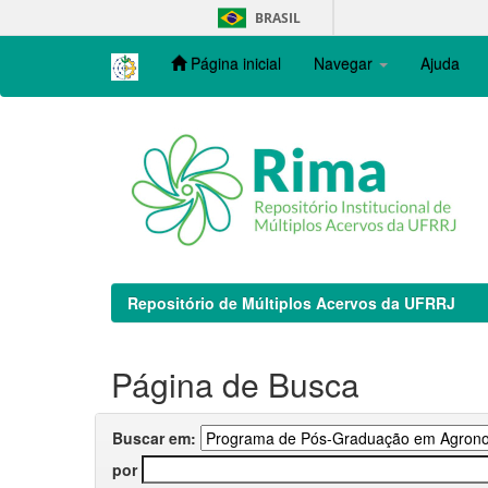
Skip
BRASIL
navigation
Página inicial
Navegar
Ajuda
Repositório de Múltiplos Acervos da UFRRJ
Página de Busca
Buscar em:
por