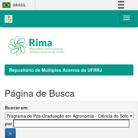
Skip
BRASIL
navigation
Simplifique!
Comunica BR
Participe
Acesso à informação
Legislação
Canais
Repositório de Múltiplos Acervos da UFRRJ
Página de Busca
Buscar em:
por