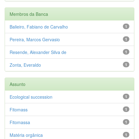
Membros da Banca
Balieiro, Fabiano de Carvalho
1
Pereira, Marcos Gervasio
1
Resende, Alexander Silva de
1
Zonta, Everaldo
1
Assunto
Ecological succession
1
Fitomass
1
Fitomassa
1
Matéria orgânica
1