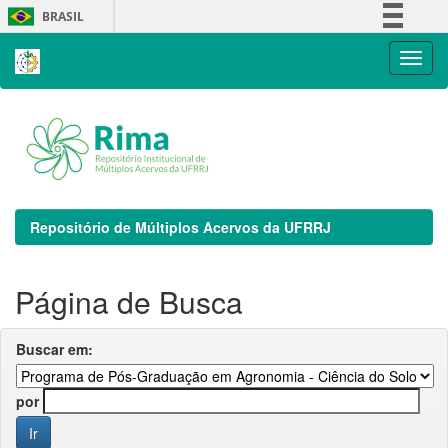
Skip
BRASIL
navigation
Simplifique!
Comunica BR
Participe
Acesso à informação
Legislação
Canais
Repositório de Múltiplos Acervos da UFRRJ
Página de Busca
Buscar em:
por