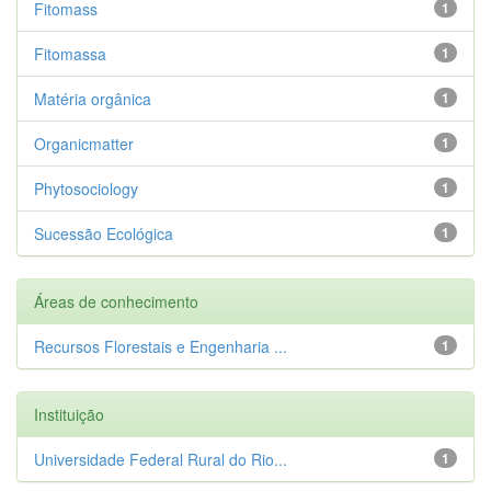
Fitomass
1
Fitomassa
1
Matéria orgânica
1
Organicmatter
1
Phytosociology
1
Sucessão Ecológica
1
Áreas de conhecimento
Recursos Florestais e Engenharia ...
1
Instituição
Universidade Federal Rural do Rio...
1