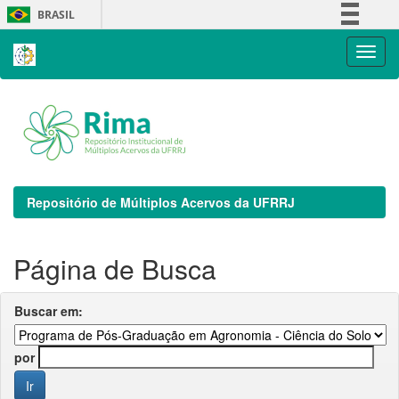
Skip
BRASIL
navigation
Simplifique!
Comunica BR
Participe
Acesso à informação
Legislação
Canais
Repositório de Múltiplos Acervos da UFRRJ
Página de Busca
Buscar em:
por