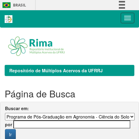
Skip
BRASIL
navigation
Simplifique!
Comunica BR
Participe
Acesso à informação
Legislação
Canais
Repositório de Múltiplos Acervos da UFRRJ
Página de Busca
Buscar em:
por