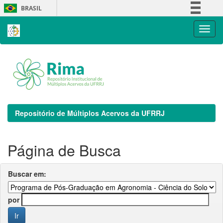
Skip
BRASIL
navigation
Simplifique!
Comunica BR
Participe
Acesso à informação
Legislação
Canais
Repositório de Múltiplos Acervos da UFRRJ
Página de Busca
Buscar em:
por