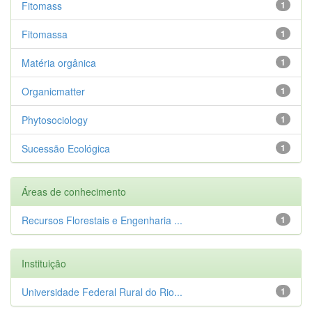
Fitomass
1
Fitomassa
1
Matéria orgânica
1
Organicmatter
1
Phytosociology
1
Sucessão Ecológica
1
Áreas de conhecimento
Recursos Florestais e Engenharia ...
1
Instituição
Universidade Federal Rural do Rio...
1