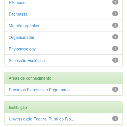
Fitomass
1
Fitomassa
1
Matéria orgânica
1
Organicmatter
1
Phytosociology
1
Sucessão Ecológica
1
Áreas de conhecimento
Recursos Florestais e Engenharia ...
1
Instituição
Universidade Federal Rural do Rio...
1