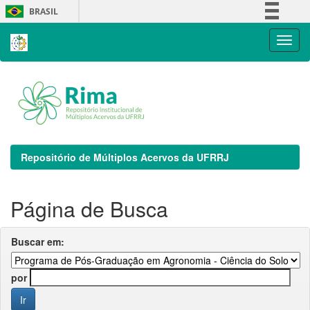
Skip
BRASIL
navigation
Simplifique!
Comunica BR
Participe
Acesso à informação
Legislação
Canais
Repositório de Múltiplos Acervos da UFRRJ
Página de Busca
Buscar em:
por