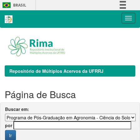
Skip
BRASIL
navigation
Simplifique!
Comunica BR
Participe
Acesso à informação
Legislação
Canais
Repositório de Múltiplos Acervos da UFRRJ
Página de Busca
Buscar em:
por