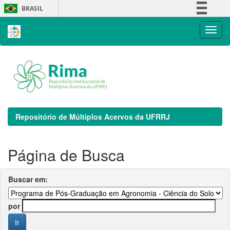
Skip
BRASIL
navigation
Simplifique!
Comunica BR
Participe
Acesso à informação
Legislação
Canais
Repositório de Múltiplos Acervos da UFRRJ
Página de Busca
Buscar em:
por