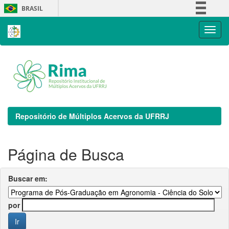
Skip
BRASIL
navigation
Simplifique!
Comunica BR
Participe
Acesso à informação
Legislação
Canais
Repositório de Múltiplos Acervos da UFRRJ
Página de Busca
Buscar em:
por